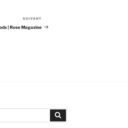
SUIVANT
Article
suivant
ods | Rose Magazine
Recherche