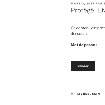
PUBLIÉ
MARS 3, 2017
PAR
LE
Protégé : Li
Ce contenu est proté
dessous :
Mot de passe :
CATÉGORIES
LIVRES
,
SEIN