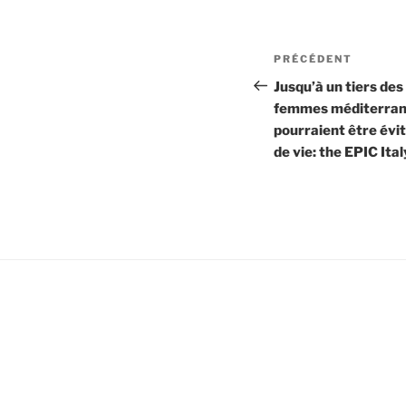
Navigation
Article
PRÉCÉDENT
de
précédent
Jusqu’à un tiers des
femmes méditerran
l’article
pourraient être évi
de vie: the EPIC Ita